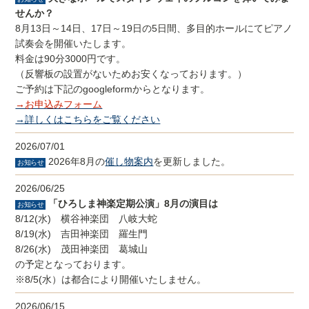
せんか？
8月13日～14日、17日～19日の5日間、多目的ホールにてピアノ
試奏会を開催いたします。
料金は90分3000円です。
（反響板の設置がないためお安くなっております。）
ご予約は下記のgoogleformからとなります。
→お申込みフォーム
→詳しくはこちらをご覧ください
2026/07/01
2026年8月の
催し物案内
を更新しました。
お知らせ
2026/06/25
「ひろしま神楽定期公演」8月の演目は
お知らせ
8/12(水) 横谷神楽団 八岐大蛇
8/19(水) 吉田神楽団 羅生門
8/26(水) 茂田神楽団 葛城山
の予定となっております。
※8/5(水）は都合により開催いたしません。
2026/06/15