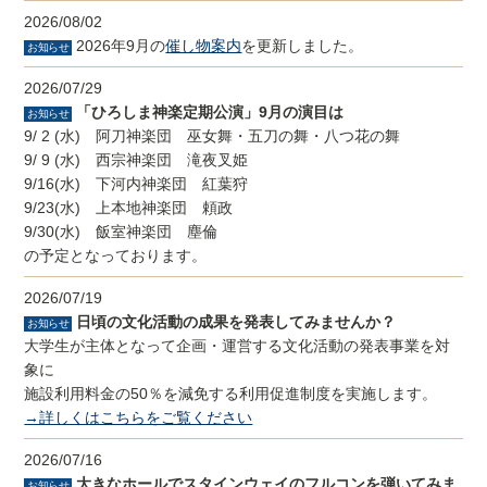
2026/08/02
2026年9月の
催し物案内
を更新しました。
お知らせ
2026/07/29
「ひろしま神楽定期公演」9月の演目は
お知らせ
9/ 2 (水) 阿刀神楽団 巫女舞・五刀の舞・八つ花の舞
9/ 9 (水) 西宗神楽団 滝夜叉姫
9/16(水) 下河内神楽団 紅葉狩
9/23(水) 上本地神楽団 頼政
9/30(水) 飯室神楽団 塵倫
の予定となっております。
2026/07/19
日頃の文化活動の成果を発表してみませんか？
お知らせ
大学生が主体となって企画・運営する文化活動の発表事業を対
象に
施設利用料金の50％を減免する利用促進制度を実施します。
→詳しくはこちらをご覧ください
2026/07/16
大きなホールでスタインウェイのフルコンを弾いてみま
お知らせ